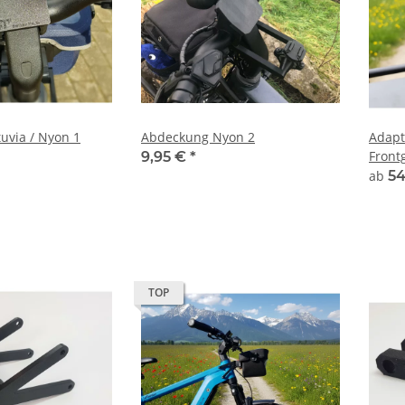
uvia / Nyon 1
Abdeckung Nyon 2
Adapt
Front
9,95 €
*
ab
54
TOP