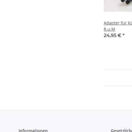
Adapter für KL
R.u.M
24,95 €
*
Informationen
Gesetzlich