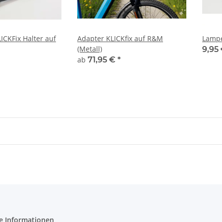
ICKFix Halter auf
Adapter KLICKfix auf R&M
Lamp
(Metall)
9,95
ab
71,95 €
*
e Informationen